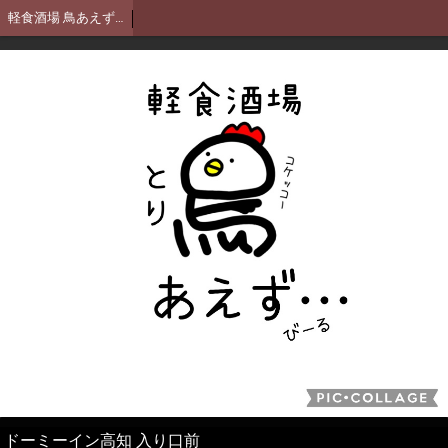
軽食酒場 鳥あえず…
ドーミーイン高知 入り口前